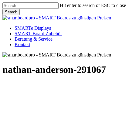
Skip
Hit enter to search or ESC to close
to
Search
main
Close
content
Search
Menu
SMARTe Displays
SMART Board Zubehör
Beratung & Service
Kontakt
nathan-anderson-291067