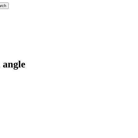
rch
 angle