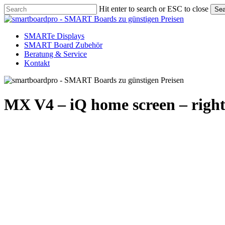
Skip
Hit enter to search or ESC to close
Sea
to
Close
main
Search
content
Menu
SMARTe Displays
SMART Board Zubehör
Beratung & Service
Kontakt
MX V4 – iQ home screen – right