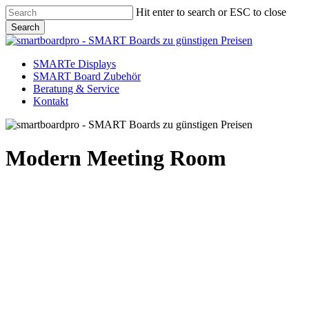
Skip
Hit enter to search or ESC to close
to
Search
main
Close
content
Search
Menu
SMARTe Displays
SMART Board Zubehör
Beratung & Service
Kontakt
Modern Meeting Room