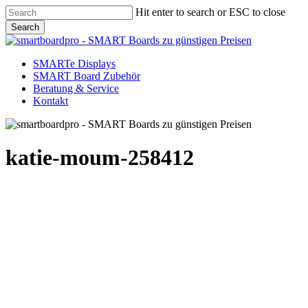
Skip
Hit enter to search or ESC to close
to
Search
main
Close
content
Search
Menu
SMARTe Displays
SMART Board Zubehör
Beratung & Service
Kontakt
katie-moum-258412